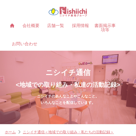
会社概要
店舗一覧
採用情報
書面掲示事
項等
お問い合わせ
ニシイチ通信
<地域での取り組み・私達の活動記録>
ニシイチのあんなことやこんなこと。
いろんなことを配信しています。
ホーム
ニシイチ通信＜地域での取り組み・私たちの活動記録＞