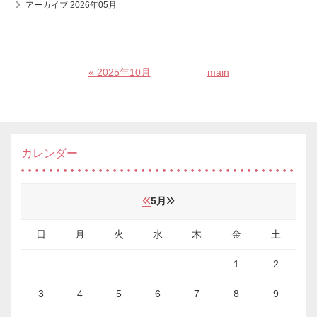
アーカイブ 2026年05月
«
2025年10月
main
カレンダー
«
»
5月
日
月
火
水
木
金
土
1
2
3
4
5
6
7
8
9