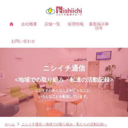
会社概要
店舗一覧
採用情報
書面掲示事
項等
お問い合わせ
ニシイチ通信
<地域での取り組み・私達の活動記録>
ニシイチのあんなことやこんなこと。
いろんなことを配信しています。
ホーム
ニシイチ通信＜地域での取り組み・私たちの活動記録＞