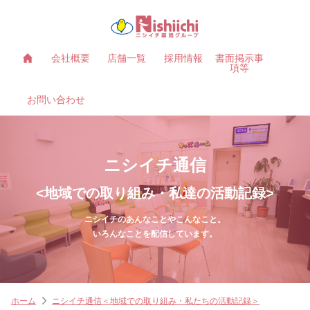
会社概要
店舗一覧
採用情報
書面掲示事
項等
お問い合わせ
ニシイチ通信
<地域での取り組み・私達の活動記録>
ニシイチのあんなことやこんなこと。
いろんなことを配信しています。
ホーム
ニシイチ通信＜地域での取り組み・私たちの活動記録＞