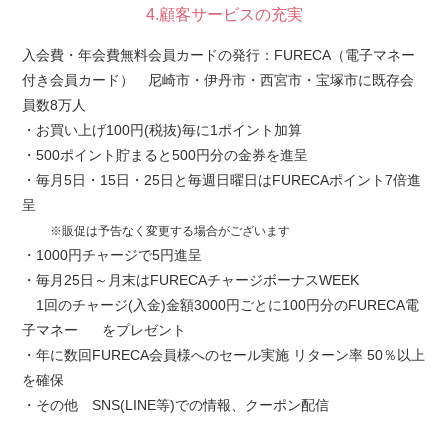
4.顧客サービスの充実
入会費・年会費無料会員カードの発行：FURECA（電子マネー
付き会員カード） 尼崎市・伊丹市・西宮市・宝塚市に既存会
員数8万人
・お買い上げ100円(税抜)毎に1ポイント加算
・500ポイント貯まると500円分の金券を進呈
・毎月5日・15日・25日と毎週日曜日はFURECAポイント7倍進
呈
※販促は予告なく変更する場合がございます
・1000円チャージで5円進呈
・毎月25日～月末はFURECAチャージボーナスWEEK
1回のチャージ(入金)金額3000円ごとに100円分のFURECA電
子マネー をプレゼント
・年に数回FURECA会員様へのセール実施 リターン率 50％以上
を確保
・その他 SNS(LINE等)での情報、クーポン配信