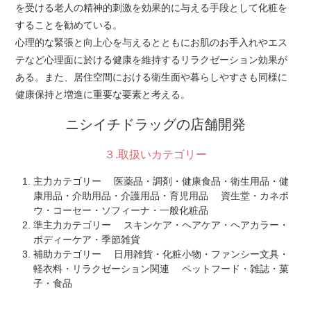
を受ける老人の精神的刺激を効果的に与える手段として化粧を
することを勧めている。
心理的な緊張と向上心を与えるとともにお肌のお手入れやエス
テなど心理面に於ける健康を維持するリラクゼーション効果が
ある。また、居住空間における衛生面や暮らしやすさも同様に
健康保持と増進に重要な要素と考える。
ニシイチドラッグの店舗開発
３.取扱いカテゴリー
主力カテゴリー 医薬品・調剤・健康食品・衛生用品・健
康用品・介助用品・介護用品・育児用品 資生堂・カネボ
ウ・コーセー・ソフィーナ・一般化粧品
準主力カテゴリー スキンケア・ヘアケア・ヘアカラー・
ボディーケア・季節雑貨
補助カテゴリー 日用雑貨・化粧小物・ファンシー文具・
軽衣料・リラクゼーション関連 ペットフード・雑誌・菓
子・食品