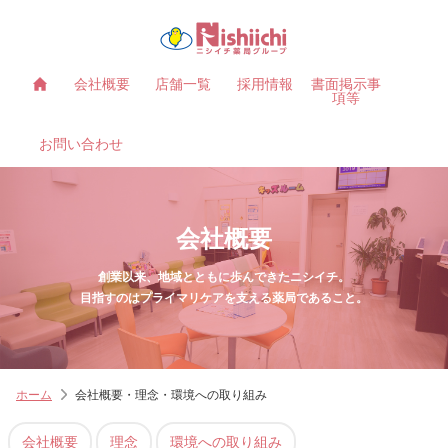
会社概要
店舗一覧
採用情報
書面掲示事
項等
お問い合わせ
会社概要
創業以来、地域とともに歩んできたニシイチ。
目指すのはプライマリケアを支える薬局であること。
ホーム
会社概要・理念・環境への取り組み
会社概要
理念
環境への取り組み