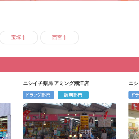
宝塚市
西宮市
ニシイチ薬局 アミング潮江店
ニシ