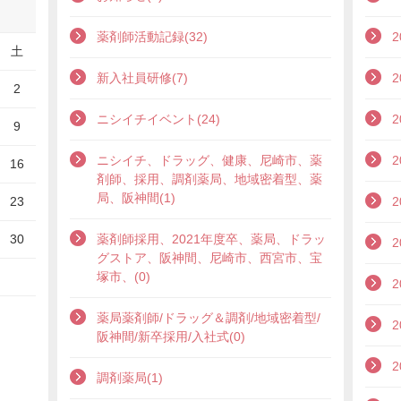
薬剤師活動記録(32)
2
土
新入社員研修(7)
2
2
ニシイチイベント(24)
2
9
ニシイチ、ドラッグ、健康、尼崎市、薬
2
16
剤師、採用、調剤薬局、地域密着型、薬
局、阪神間(1)
23
2
30
薬剤師採用、2021年度卒、薬局、ドラッ
2
グストア、阪神間、尼崎市、西宮市、宝
塚市、(0)
2
薬局薬剤師/ドラッグ＆調剤/地域密着型/
2
阪神間/新卒採用/入社式(0)
2
調剤薬局(1)