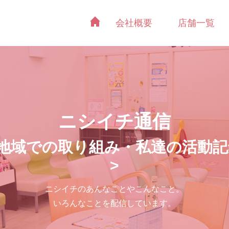
会社概要
店舗一覧
ニシイチ通信
<地域での取り組み・私達の活動記
>
ニシイチのあんなことやこんなこと。
いろんなことを配信しています。