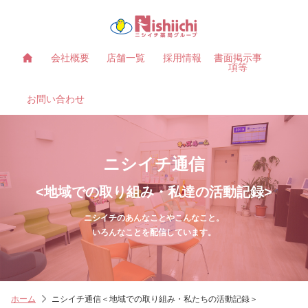
会社概要
店舗一覧
採用情報
書面掲示事
項等
お問い合わせ
ニシイチ通信
<地域での取り組み・私達の活動記録>
ニシイチのあんなことやこんなこと。
いろんなことを配信しています。
ホーム
ニシイチ通信＜地域での取り組み・私たちの活動記録＞