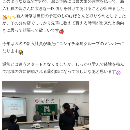
このような状況ですので、感染予防には最大限の注意を払って、新
入社員の皆さんに大きな一区切りを付けてあげることが出来ました
新人研修は当初の予定のものはほとんど取りやめとしました
が、その分お店でしっかり先輩に教えて貰える時間が出来たと前向
きに思って頑張って欲しいです
今年は３名の新入社員が新たにニシイチ薬局グループのメンバーに
なります
通常とは違うスタートとなりましたが、しっかり学んで経験を積ん
で地域の方に信頼される薬剤師になって欲しいなあと思います