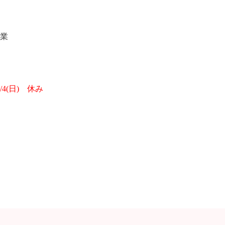
業
1/4(日
)
休み