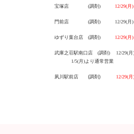
宝塚店
(
調剤
)
12/29(月
)
門前店
(
調剤
)
12/29(月
)
ゆずり葉台店
(
調剤
)
12/29(月
)
武庫之荘駅南口店
(
調剤
)
12/29(月
1/5(月
)
より通常営業
夙川駅前店 (調剤)
12/29(月