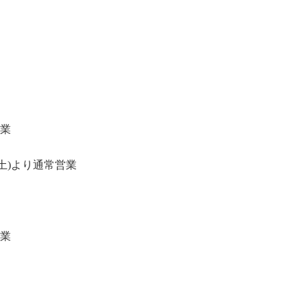
業
(土
)
より通常営業
業