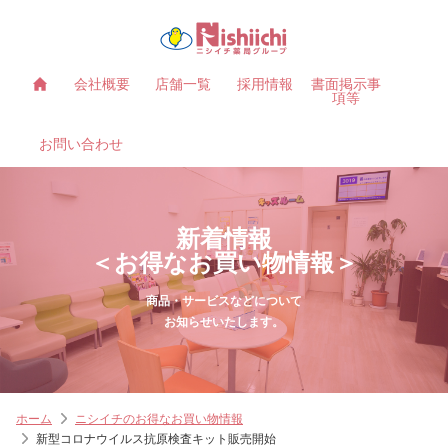
会社概要
店舗一覧
採用情報
書面掲示事
項等
お問い合わせ
新着情報
＜お得なお買い物情報＞
商品・サービスなどについて
お知らせいたします。
ホーム
ニシイチのお得なお買い物情報
新型コロナウイルス抗原検査キット販売開始