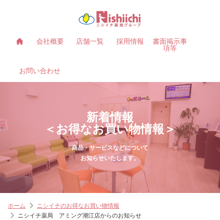
会社概要
店舗一覧
採用情報
書面掲示事
項等
お問い合わせ
新着情報
＜お得なお買い物情報＞
商品・サービスなどについて
お知らせいたします。
ホーム
ニシイチのお得なお買い物情報
ニシイチ薬局 アミング潮江店からのお知らせ