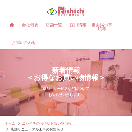
会社概要
店舗一覧
採用情報
書面掲示事
項等
お問い合わせ
新着情報
＜お得なお買い物情報＞
商品・サービスなどについて
お知らせいたします。
ホーム
ニシイチのお得なお買い物情報
店舗リニューアル工事のお知らせ