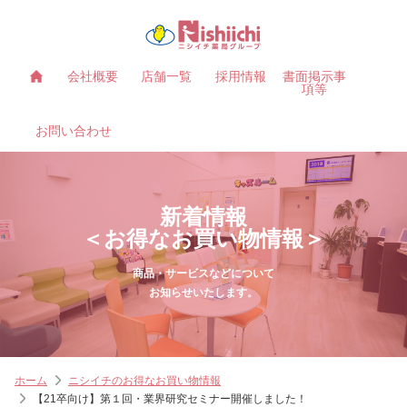
会社概要
店舗一覧
採用情報
書面掲示事
項等
お問い合わせ
新着情報
＜お得なお買い物情報＞
商品・サービスなどについて
お知らせいたします。
ホーム
ニシイチのお得なお買い物情報
【21卒向け】第１回・業界研究セミナー開催しました！