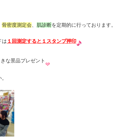
、
骨密度測定会
、
肌診断
を定期的に行っております。
ドは
１回測定すると１スタンプ押印
てきな景品プレゼント
い。