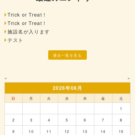
Trick or Treat！
Trick or Treat！
施設名が入ります
テスト
過去一覧を見る
«
»
2026年08月
日
月
火
水
木
金
土
1
2
3
4
5
6
7
8
9
10
11
12
13
14
15