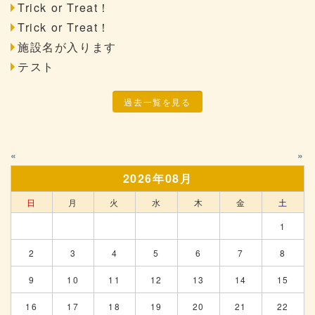
Trick or Treat！
Trick or Treat！
施設名が入ります
テスト
過去一覧を見る
«
»
2026年08月
日
月
火
水
木
金
土
1
2
3
4
5
6
7
8
9
10
11
12
13
14
15
16
17
18
19
20
21
22